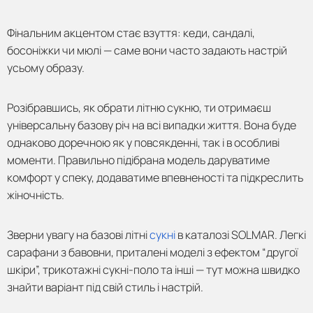
Фінальним акцентом стає взуття: кеди, сандалі,
босоніжки чи мюлі — саме вони часто задають настрій
усьому образу.
Розібравшись, як обрати літню сукню, ти отримаєш
універсальну базову річ на всі випадки життя. Вона буде
однаково доречною як у повсякденні, так і в особливі
моменти. Правильно підібрана модель даруватиме
комфорт у спеку, додаватиме впевненості та підкреслить
жіночність.
Зверни увагу на базові літні
сукні
в каталозі SOLMAR. Легкі
сарафани з бавовни, приталені моделі з ефектом “другої
шкіри”, трикотажні сукні-поло та інші — тут можна швидко
знайти варіант під свій стиль і настрій.