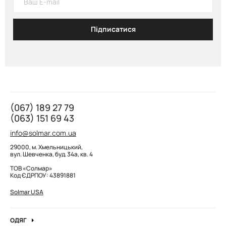
Підписатися
(067) 189 27 79
(063) 151 69 43
info@solmar.com.ua
29000, м. Хмельницький,
вул. Шевченка, буд. 34а, кв. 4
ТОВ «Солмар»
Код ЄДРПОУ: 43891881
Solmar USA
ОДЯГ