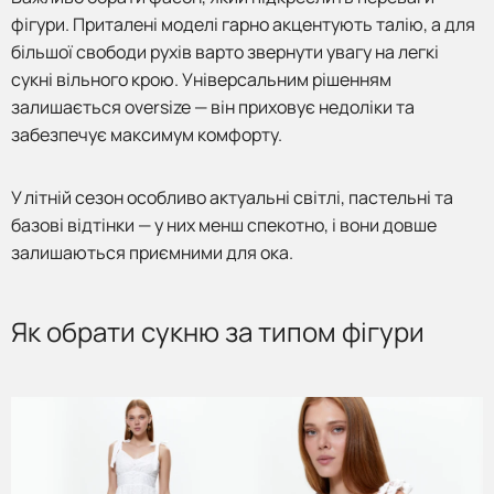
фігури. Приталені моделі гарно акцентують талію, а для
більшої свободи рухів варто звернути увагу на легкі
сукні вільного крою. Універсальним рішенням
залишається oversize — він приховує недоліки та
забезпечує максимум комфорту.
У літній сезон особливо актуальні світлі, пастельні та
базові відтінки — у них менш спекотно, і вони довше
залишаються приємними для ока.
Як обрати сукню за типом фігури