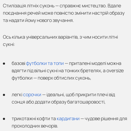
Стилізація літніх суконь — справжнє мистецтво. Вдале
поєднання речей може повністю змінити настрій образу
та надати йому нового звучання.
Ось кілька універсальних варіантів, з чим носити літні
сукні:
базові
футболки та топи
— приталені моделі можна
вдягти під вільні сукні на тонких бретелях, а oversize
футболки — поверх обтислих суконь,
легкі
сорочки
— ідеальні, щоб прикрити плечі від
сонця або додати образу багатошаровості,
трикотажні кофти та
кардигани
— чудове рішення для
прохолодних вечорів.