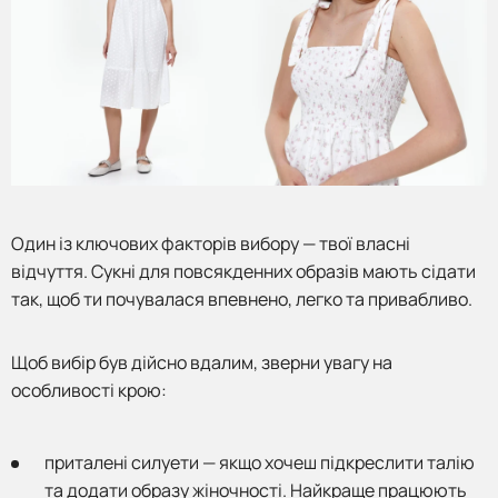
Один із ключових факторів вибору — твої власні
відчуття. Сукні для повсякденних образів мають сідати
так, щоб ти почувалася впевнено, легко та привабливо.
Щоб вибір був дійсно вдалим, зверни увагу на
особливості крою:
приталені силуети — якщо хочеш підкреслити талію
та додати образу жіночності. Найкраще працюють