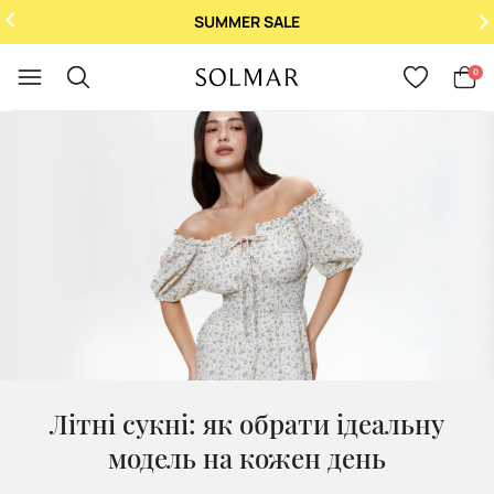
MER SALE
При купівлі 2 аром
Укр
/
Рус
0
Літні сукні: як обрати ідеальну
модель на кожен день