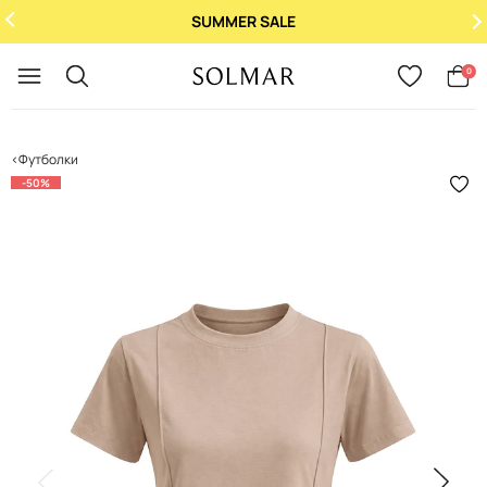
При купівлі 2 ароматів - 3-й у 
Укр
/
Рус
0
Футболки
-50%