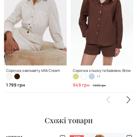
Сорочка з вельвету, Milk Cream
Сорочка з льону та бавовни, Brown
+1
1 799 грн
949 грн
1 899 грн
Схожі товари
НОВИНКА
-60%