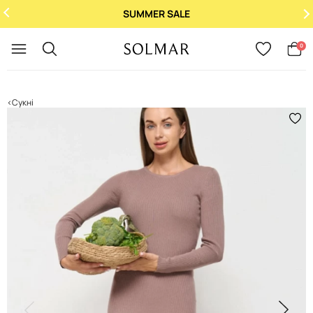
SUMMER SALE
Укр
/
Рус
0
Сукні