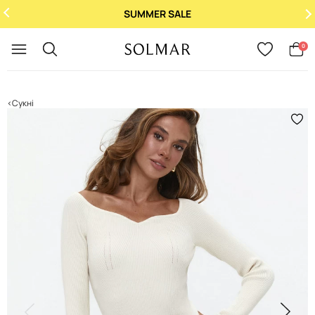
SUMMER SALE
Укр
/
Рус
0
Сукні