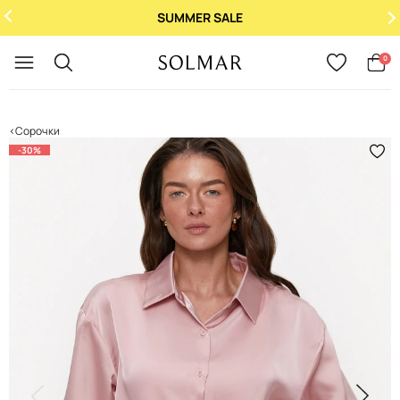
SUMMER SALE
Укр
/
Рус
0
Сорочки
-30%