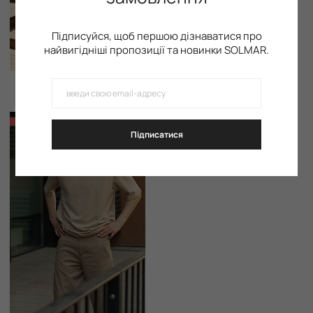
Підписуйся, щоб першою дізнаватися про
найвигідніші пропозиції та новинки SOLMAR.
Чоловіча футболка з круглим вирізом в кольорі beige
Чоловіча футболка з круглим вирізом в кольорі white
839 грн
899 грн
1 199 грн
1 499 грн
-40%
Підписатися