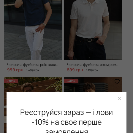
Чоловіча футболка polo в кольорі dark blue
Чоловіча футболка з коміром поло в кольорі white
999 грн
599 грн
1 499 грн
1 199 грн
-30%
-40%
Реєструйся зараз — і лови
-10% на своє перше
замовлення