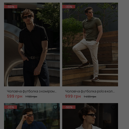
-50%
-33%
Чоловіча футболка з коміром поло в кольорі black
Чоловіча футболка polo в кольорі khaki
599 грн
999 грн
1 199 грн
1 499 грн
-33%
-50%