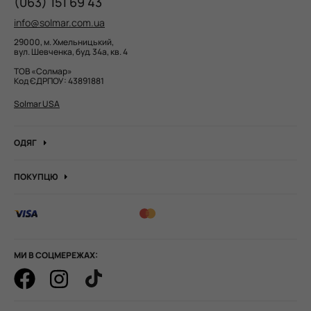
(063) 151 69 43
info@solmar.com.ua
29000, м. Хмельницький,
вул. Шевченка, буд. 34а, кв. 4
ТОВ «Солмар»
Код ЄДРПОУ: 43891881
Solmar USA
ОДЯГ
Джинси
ПОКУПЦЮ
Кофти та джемпера
Про компанію
Лонгсліви
Вакансії компанії
Боді
Блог
Сорочки
Оптові замовлення
Штани
МИ В СОЦМЕРЕЖАХ:
Корпоративні замовлення
Худі та штани
Як оформити замовлення
Гольфи водолазка
Оплата і доставка
Футболки