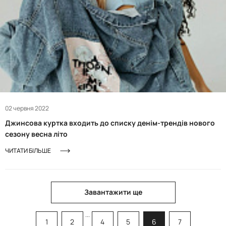
02 червня 2022
Джинсова куртка входить до списку денім-трендів нового
сезону весна літо
ЧИТАТИ БІЛЬШЕ
Завантажити ще
...
1
2
4
5
6
7