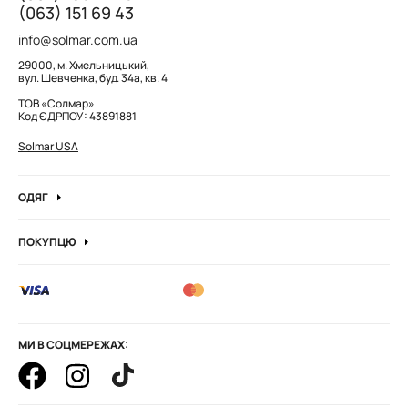
(063) 151 69 43
info@solmar.com.ua
29000, м. Хмельницький,
вул. Шевченка, буд. 34а, кв. 4
ТОВ «Солмар»
Код ЄДРПОУ: 43891881
Solmar USA
ОДЯГ
Джинси
ПОКУПЦЮ
Кофти та джемпера
Про компанію
Лонгсліви
Вакансії компанії
Боді
Блог
Сорочки
Оптові замовлення
Штани
МИ В СОЦМЕРЕЖАХ:
Корпоративні замовлення
Худі та штани
Як оформити замовлення
Гольфи водолазка