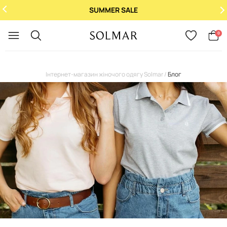
При купівлі 2 ароматів - 3-й у подарунок!
Укр
/
Рус
0
Інтернет-магазин жіночого одягу Solmar
Блог